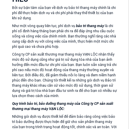
Bởi sự bận tâm của bạn về dịch vụ bảo trì thang máy chính là chi
phí để thực hiện dịch vụ và chi phí phải thay thế thiết bị của bạn
khi sử dụng.
Như một vòng quay liên tục, phí dịch vụ
bảo trì thang máy
là chi
phí cố định hàng tháng bạn phải chi ra để đáp ứng nhu cầu cuộc
sống và công việc của chính mình. Bạn thường nghĩ rằng các nhà
cung cấp dịch vụ với công việc của mình, thực hiện một mức chi
phí quá cao và chưa phù hợp.
Công ty CP sản xuất thương mại thang máy VẠN LỘC nhận thấy
mức độ sử dụng cũng như giá trị sử dụng tòa nhà của bạn ảnh
hưởng đến mức đầu tư chi phí của bạn. Bạn luôn sẵn sàng trả chi
phí cao nếu mức độ hoạt động của thang máy thường xuyên và
liên tục. Bởi điều đó, đã giảm thiểu nỗi lo lắng và đem niềm hạnh
phúc đến cho bạn. Chúng tôi thiết kế ra những gói dịch vụ Bảo trì
thang máy khác nhau căn cứ vào mức độ sử dụng, thời gian sử
dụng và giá trị tòa nhà bạn đầu tư sinh ra để cho bạn có nhiều sự
lựa chọn theo cách của mình.
Quy trình bảo trì, bảo dưỡng thang máy của Công ty CP sản xuất
thương mại thang máy VẠN LỘC:
Những gói dịch vụ được thiết kế để đảm bảo rằng công việc bảo
trì bảo dưỡng được thực hiện để giữ cho sản phẩm thang máy
của bạn trong trình trạng hoạt động tốt, chính xác và an toàn. Với