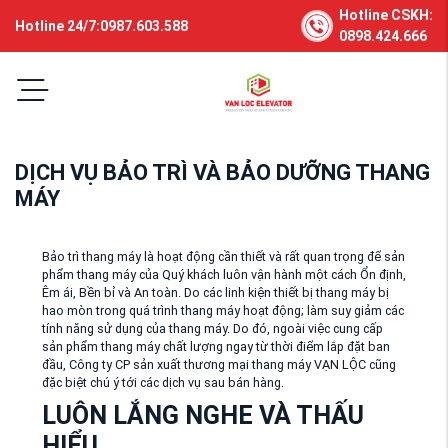
Hotline CSKH:
Hotline 24/7:0987.603.588
0898.424.666
DỊCH VỤ BẢO TRÌ VÀ BẢO DƯỠNG THANG
MÁY
Bảo trì thang máy là hoạt động cần thiết và rất quan trọng để sản
phẩm thang máy của Quý khách luôn vận hành một cách Ổn định,
Êm ái, Bền bỉ và An toàn. Do các linh kiện thiết bị thang máy bị
hao mòn trong quá trình thang máy hoạt động; làm suy giảm các
tính năng sử dụng của thang máy. Do đó, ngoài việc cung cấp
sản phẩm thang máy chất lượng ngay từ thời điểm lắp đặt ban
đầu, Công ty CP sản xuất thương mại thang máy VẠN LỘC cũng
đặc biệt chú ý tới các dịch vụ sau bán hàng.
LUÔN LẮNG NGHE VÀ THẤU
HIỂU