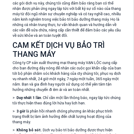
các gói dịch vụ này, chúng tôi cũng đảm bảo rằng bạn có thể
nhận được phản ứng ngay lập tức với bất kỳ sự cố nào của thang
máy từ đội ngũ nhân sự chuyên nghiệp và có tay nghề cao, nhiều
năm kinh nghiệm trong việc bảo trì bảo dưỡng thang máy. Họ là
những cá nhân trung thực, tư vấn khách quan và hướng dẫn về
các vấn đề sửa chữa, nâng cấp cần thiết để đảm bảo các yêu cầu
về sức khỏe và an toàn tuyệt đối.
CAM KẾT DỊCH VỤ BẢO TRÌ
THANG MÁY
Công ty CP sản xuất thương mại thang máy VẠN LỘC cung cấp
cho bạn đường dây nóng để nhận các cuộc gọi khẩn cấp của bạn
tới bộ phận chăm sóc khách hàng của cty chúng tôi, phục vụ dịch
vụ nhanh nhất, 24 giờ một ngày, 7 ngày một tuần, 365 ngày một
năm. Bạn và gia đình hay người sử dụng có thể yên tâm tận
hưởng những chuyến đi êm ái và an toàn nhất.
>
Duy nhất 1 lần
. Chỉ cần một lần thông báo, ngay lập tức chúng
tôi thực hiện theo đúng lời hứa hay lịch hẹn.
>
3 giờ
là phản hồi nhanh chóng phương án khắc phục trình
trạng thiết bị làm ảnh hưởng đến chất lượng hoạt động của
thang máy.
>
Không bỏ sót.
Dịch vụ bảo trì bảo dưỡng được thực hiện